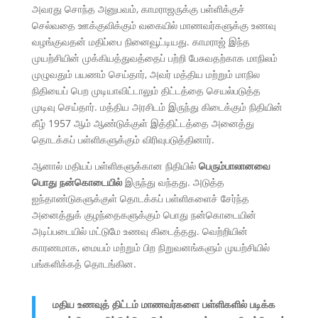
அவரது சொந்த அனுபவம், காமராஜருக்கு பள்ளிக்குச்
செல்வதை ஊக்குவிக்கும் வகையில் மாணவர்களுக்கு உணவு
வழங்குவதன் மதிப்பை நினைவூட்டியது. காமராஜ் இந்த
முயற்சியின் முக்கியத்துவத்தைப் பற்றி பேசுவதற்காக மாநிலம்
முழுவதும் பயணம் செய்தார், அவர் மத்திய மற்றும் மாநில
நிதியைப் பெற முடியாவிட்டாலும் திட்டத்தை செயல்படுத்த
முடிவு செய்தார். மத்திய அரசிடம் இருந்து கிடைக்கும் நிதியின்
கீழ் 1957 ஆம் ஆண்டுக்குள் இத்திட்டத்தை அனைத்து
தொடக்கப் பள்ளிகளுக்கும் விரிவுபடுத்தினார்.
ஆனால் மதியப் பள்ளிகளுக்கான நிதியில்
பெரும்பாலானவை
பொது நன்கொடையில்
இருந்து வந்தது. அடுத்த
ஐந்தாண்டுகளுக்குள் தொடக்கப் பள்ளிகளைச் சேர்ந்த
அனைத்துக் குழந்தைகளுக்கும் பொது நன்கொடையின்
அடிப்படையில் மட்டுமே உணவு கிடைத்தது. வெற்றியின்
காரணமாக, மையம் மற்றும் பிற நிறுவனங்களும் முயற்சியில்
பங்களிக்கத் தொடங்கின.
மதிய உணவுத் திட்டம் மாணவர்களை பள்ளிகளில் படிக்க