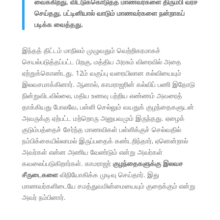
வைக்கிறது, விட்டுக்கொடுத்த மாணவர்களை திரும்பி வரச்
செய்தது, பட்டினியால் வாடும் மாணவர்களை நன்றாகப்
படிக்க வைத்தது.
இந்தத் திட்டம் மாநிலம் முழுவதும் வெற்றிகரமாகச்
செயல்படுத்தப்பட்ட பிறகு, மத்திய அரசும் விரைவில் அதை
ஏற்றுக்கொண்டது. 12ம் வகுப்பு வரையிலான கல்வியையும்
இலவசமாக்கினார். ஆனால், காமராஜரின் கல்விப் பணி இதோடு
நின்றுவிடவில்லை, மதிய உணவு பற்றிய எண்ணம் அவரைத்
தாக்கியது போலவே, பள்ளி செல்லும் வயதுக் குழந்தைகளுடன்
அவருக்கு ஏற்பட்ட மற்றொரு அனுபவமும் இருந்தது. ஏழைக்
குடும்பத்தைச் சேர்ந்த மாணவிகள் பள்ளிக்குச் செல்வதில்
நம்பிக்கையில்லாமல் இருப்பதைக் கண்டறிந்தார், ஏனென்றால்
அவர்கள் என்ன அணிய வேண்டும் என்று அவர்கள்
கவலைப்படுகிறார்கள். காமராஜர்
குழந்தைகளுக்கு இலவச
சீருடைகளை
விநியோகிக்க முடிவு செய்தார். இது
மாணவர்களிடையே சமத்துவமின்மையையும் குறைக்கும் என்று
அவர் நம்பினார்.