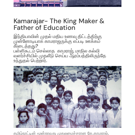
Kamarajar- The King Maker &
Father of Education
இந்தியாவின் முதல் மதிய உணவு திட்டத்திற்கு
முன்னோடியாக காமராஜருக்கு எப்படி ஊக்கம்
கிடைத்தது?
பள்ளிகூடம் செல்லாத காமராஜ், மாநில கல்வி
வளர்ச்சியில் முதலீடு செய்ய ஆரம்பத்திலிருந்தே
உந்துதல் பெற்றார்.
தமிழ்நாட்டின் மூன்றாவது முதலமைச்சரான கே.காமராஜ்,