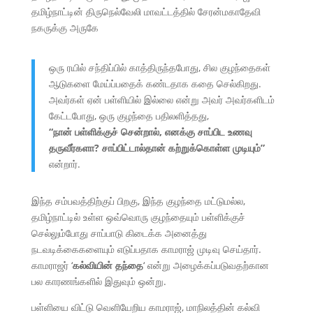
தமிழ்நாட்டின் திருநெல்வேலி மாவட்டத்தில் சேரன்மகாதேவி
நகருக்கு அருகே
ஒரு ரயில் சந்திப்பில் காத்திருந்தபோது, ​​​​சில குழந்தைகள்
ஆடுகளை மேய்ப்பதைக் கண்டதாக கதை செல்கிறது.
அவர்கள் ஏன் பள்ளியில் இல்லை என்று அவர் அவர்களிடம்
கேட்டபோது,
ஒரு குழந்தை பதிலளித்தது,
“நான் பள்ளிக்குச் சென்றால், எனக்கு சாப்பிட உணவு
தருவீர்களா? சாப்பிட்டால்தான் கற்றுக்கொள்ள முடியும்”
என்றார்.
இந்த சம்பவத்திற்குப் பிறகு, இந்த குழந்தை மட்டுமல்ல,
தமிழ்நாட்டில் உள்ள ஒவ்வொரு குழந்தையும் பள்ளிக்குச்
செல்லும்போது சாப்பாடு கிடைக்க அனைத்து
நடவடிக்கைகளையும் எடுப்பதாக காமராஜ் முடிவு செய்தார்.
காமராஜர் ‘
கல்வியின் தந்தை
‘ என்று அழைக்கப்படுவதற்கான
பல காரணங்களில் இதுவும் ஒன்று.
பள்ளியை விட்டு வெளியேறிய காமராஜ், மாநிலத்தின் கல்வி